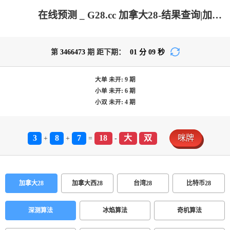
在线预测 _ G28.cc 加拿大28-结果查询|加拿大PC结果|加拿大28开奖结果|PC结果查询|加拿大在线咪牌_极致火热优质的免费预测网站!
第
3466473
期 距下期：
01
分
09
秒
大单
未开:
9
期
小单
未开:
6
期
小双
未开:
4
期
3
8
7
18
大
双
咪牌
+
+
=
-
加拿大28
加拿大西28
台湾28
比特币28
深测算法
冰焰算法
奇机算法