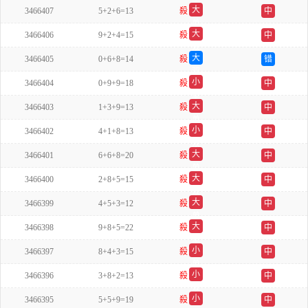
大
3466407
5+2+6=13
殺
中
单
大
3466406
9+2+4=15
殺
中
双
大
3466405
0+6+8=14
殺
错
双
小
3466404
0+9+9=18
殺
中
单
大
3466403
1+3+9=13
殺
中
单
小
3466402
4+1+8=13
殺
中
双
大
3466401
6+6+8=20
殺
中
单
大
3466400
2+8+5=15
殺
中
双
大
3466399
4+5+3=12
殺
中
单
大
3466398
9+8+5=22
殺
中
单
小
3466397
8+4+3=15
殺
中
单
小
3466396
3+8+2=13
殺
中
双
小
3466395
5+5+9=19
殺
中