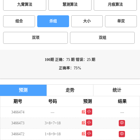
九霄算法
慧测算法
月痕算法
组合
杀组
大小
单双
双项
双组
100期 正确：75 期 错误：25 期
正确率：75%
预测
走势
统计
期号
号码
预测
结果
小
3466474
---
殺
---
单
小
3466473
3+8+7=18
殺
中
单
小
3466472
1+8+9=18
殺
中
双