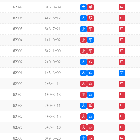
62097
3+6+0=09
大
单
中
62096
4+2+6=12
大
双
中
62095
6+8+7=21
小
单
中
62094
1+1+0=02
小
单
中
62093
6+2+1=09
小
单
中
62092
2+0+0=02
大
双
中
62091
1+5+3=09
大
双
错
62090
2+8+4=14
大
双
中
62089
1+9+3=13
小
双
中
62088
2+0+9=11
大
单
中
62087
4+8+3=15
大
双
中
62086
5+7+4=16
大
双
中
62085
6+9+5=20
小
双
中