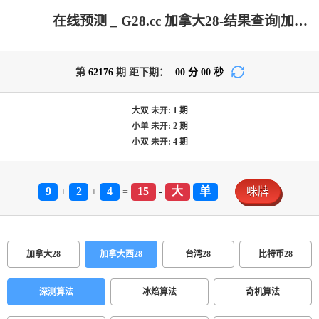
在线预测 _ G28.cc 加拿大28-结果查询|加拿大PC结果|加拿大28开奖结果|PC结果查询|加拿大在线咪牌_极致火热优质的免费预测网站!
第
62176
期 距下期：
00
分
00
秒
大双
未开:
1
期
小单
未开:
2
期
小双
未开:
4
期
9
2
4
15
大
单
咪牌
+
+
=
-
加拿大28
加拿大西28
台湾28
比特币28
深测算法
冰焰算法
奇机算法