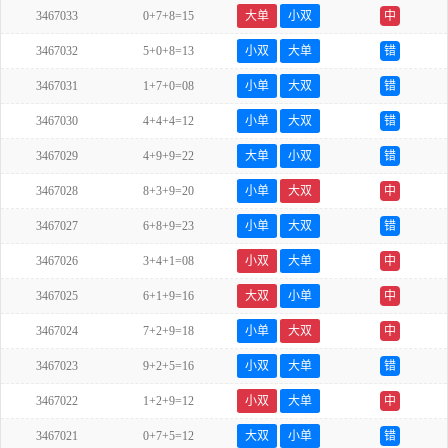
3467033
0+7+8=15
大单
小双
中
3467032
5+0+8=13
小双
大单
错
3467031
1+7+0=08
小单
大双
错
3467030
4+4+4=12
小单
大双
错
3467029
4+9+9=22
大单
小双
错
3467028
8+3+9=20
小单
大双
中
3467027
6+8+9=23
小单
大双
错
3467026
3+4+1=08
小双
大单
中
3467025
6+1+9=16
大双
小单
中
3467024
7+2+9=18
小单
大双
中
3467023
9+2+5=16
小双
大单
错
3467022
1+2+9=12
小双
大单
中
3467021
0+7+5=12
大双
小单
错