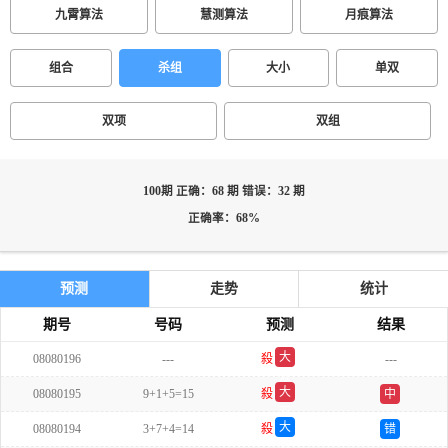
九霄算法
慧测算法
月痕算法
组合
杀组
大小
单双
双项
双组
100期 正确：68 期 错误：32 期
正确率：68%
预测
走势
统计
期号
号码
预测
结果
大
08080196
---
殺
---
双
大
08080195
9+1+5=15
殺
中
双
大
08080194
3+7+4=14
殺
错
双