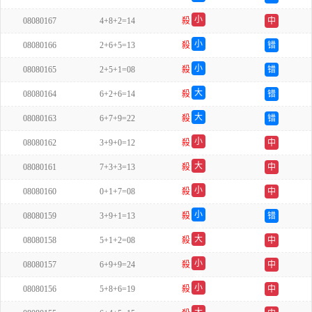
双
小
08080167
4+8+2=14
殺
中
双
小
08080166
2+6+5=13
殺
错
单
小
08080165
2+5+1=08
殺
错
双
大
08080164
6+2+6=14
殺
错
双
大
08080163
6+7+9=22
殺
错
双
小
08080162
3+9+0=12
殺
中
单
大
08080161
7+3+3=13
殺
中
双
小
08080160
0+1+7=08
殺
中
单
小
08080159
3+9+1=13
殺
错
单
大
08080158
5+1+2=08
殺
中
双
小
08080157
6+9+9=24
殺
中
双
小
08080156
5+8+6=19
殺
中
单