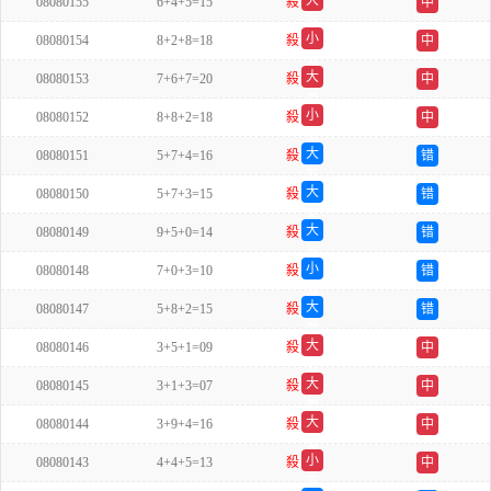
大
08080155
6+4+5=15
殺
中
双
小
08080154
8+2+8=18
殺
中
双
大
08080153
7+6+7=20
殺
中
单
小
08080152
8+8+2=18
殺
中
单
大
08080151
5+7+4=16
殺
错
双
大
08080150
5+7+3=15
殺
错
单
大
08080149
9+5+0=14
殺
错
双
小
08080148
7+0+3=10
殺
错
双
大
08080147
5+8+2=15
殺
错
单
大
08080146
3+5+1=09
殺
中
双
大
08080145
3+1+3=07
殺
中
单
大
08080144
3+9+4=16
殺
中
单
小
08080143
4+4+5=13
殺
中
双