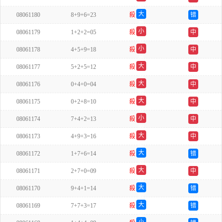
单
大
08061180
8+9+6=23
殺
错
单
小
08061179
1+2+2=05
殺
中
双
小
08061178
4+5+9=18
殺
中
单
大
08061177
5+2+5=12
殺
中
双
大
08061176
0+4+0=04
殺
中
双
大
08061175
0+2+8=10
殺
中
双
小
08061174
7+4+2=13
殺
中
双
大
08061173
4+9+3=16
殺
中
单
大
08061172
1+7+6=14
殺
错
双
大
08061171
2+7+0=09
殺
中
双
大
08061170
9+4+1=14
殺
错
双
大
08061169
7+7+3=17
殺
错
单