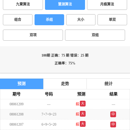
九霄算法
慧测算法
月痕算法
组合
杀组
大小
单双
双项
双组
100期 正确：75 期 错误：25 期
正确率：75%
预测
走势
统计
期号
号码
预测
结果
大
08061209
---
殺
---
单
大
08061208
7+7+9=23
殺
中
双
大
08061207
6+9+5=20
殺
中
单