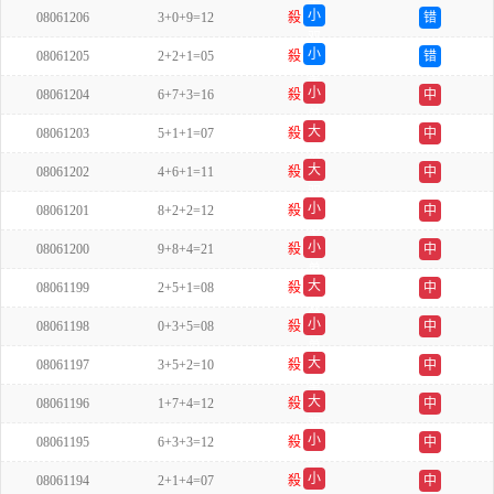
小
08061206
3+0+9=12
殺
错
双
小
08061205
2+2+1=05
殺
错
单
小
08061204
6+7+3=16
殺
中
单
大
08061203
5+1+1=07
殺
中
双
大
08061202
4+6+1=11
殺
中
双
小
08061201
8+2+2=12
殺
中
单
小
08061200
9+8+4=21
殺
中
单
大
08061199
2+5+1=08
殺
中
双
小
08061198
0+3+5=08
殺
中
单
大
08061197
3+5+2=10
殺
中
单
大
08061196
1+7+4=12
殺
中
双
小
08061195
6+3+3=12
殺
中
单
小
08061194
2+1+4=07
殺
中