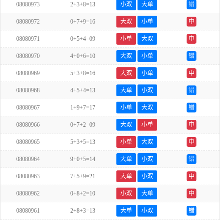
08080973
2+3+8=13
小双
大单
错
08080972
0+7+9=16
大双
小单
中
08080971
0+5+4=09
小单
大双
中
08080970
4+0+6=10
大双
小单
错
08080969
5+3+8=16
大双
小单
中
08080968
4+5+4=13
大单
小双
错
08080967
1+9+7=17
小单
大双
错
08080966
0+7+2=09
大双
小单
中
08080965
5+3+5=13
小单
大双
中
08080964
9+0+5=14
大单
小双
错
08080963
7+5+9=21
大单
小双
中
08080962
0+8+2=10
小双
大单
中
08080961
2+8+3=13
大单
小双
错