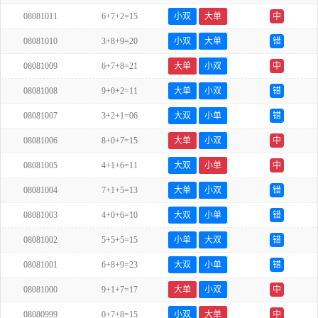
08081011
6+7+2=15
小双
大单
中
08081010
3+8+9=20
小双
大单
错
08081009
6+7+8=21
大单
小双
中
08081008
9+0+2=11
大单
小双
错
08081007
3+2+1=06
大双
小单
错
08081006
8+0+7=15
大单
小双
中
08081005
4+1+6=11
大双
小单
中
08081004
7+1+5=13
大单
小双
错
08081003
4+0+6=10
大双
小单
错
08081002
5+5+5=15
小单
大双
错
08081001
6+8+9=23
大双
小单
错
08081000
9+1+7=17
大单
小双
中
08080999
0+7+8=15
小双
大单
中