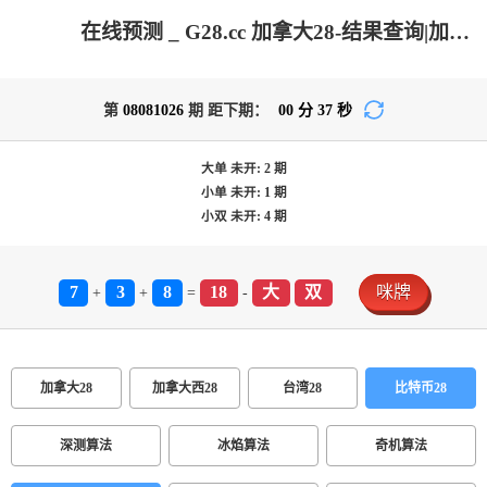
在线预测 _ G28.cc 加拿大28-结果查询|加拿大PC结果|加拿大28开奖结果|PC结果查询|加拿大在线咪牌_极致火热优质的免费预测网站!
第
08081026
期 距下期：
00
分
37
秒
大单
未开:
2
期
小单
未开:
1
期
小双
未开:
4
期
7
3
8
18
大
双
咪牌
+
+
=
-
加拿大28
加拿大西28
台湾28
比特币28
深测算法
冰焰算法
奇机算法