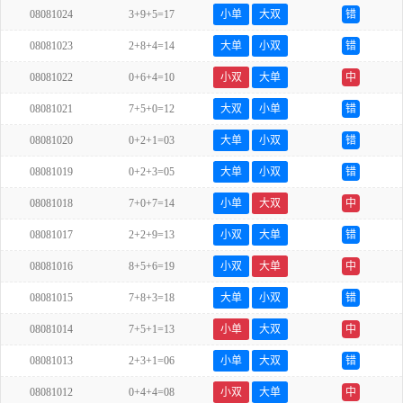
08081024
3+9+5=17
小单
大双
错
08081023
2+8+4=14
大单
小双
错
08081022
0+6+4=10
小双
大单
中
08081021
7+5+0=12
大双
小单
错
08081020
0+2+1=03
大单
小双
错
08081019
0+2+3=05
大单
小双
错
08081018
7+0+7=14
小单
大双
中
08081017
2+2+9=13
小双
大单
错
08081016
8+5+6=19
小双
大单
中
08081015
7+8+3=18
大单
小双
错
08081014
7+5+1=13
小单
大双
中
08081013
2+3+1=06
小单
大双
错
08081012
0+4+4=08
小双
大单
中