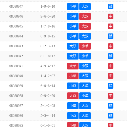
08080947
1+9+0=10
小单
大双
错
08080946
9+6+5=20
小单
大双
中
08080945
1+7+8=16
小单
大双
中
08080944
6+9+0=15
小单
大双
错
08080943
8+2+3=13
大双
小单
中
08080942
8+1+8=17
大双
小单
错
08080941
4+9+4=17
大单
小双
中
08080940
1+4+2=07
小单
大双
中
08080939
6+0+8=14
小双
大单
错
08080938
9+9+2=20
大双
小单
中
08080937
5+1+2=08
小单
大双
错
08080936
5+5+4=14
小双
大单
错
08080935
0+1+0=01
小单
大双
中