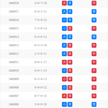
3466918
4+8+7=19
大
双
中
3466917
6+4+1=11
大
双
错
3466916
7+6+9=22
小
单
错
3466915
3+3+8=14
小
双
中
3466914
9+4+0=13
大
双
错
3466913
0+5+5=10
大
双
中
3466912
2+3+6=11
大
单
中
3466911
8+8+1=17
大
单
中
3466910
6+8+1=15
小
单
中
3466909
6+3+4=13
小
单
中
3466908
6+8+8=22
小
双
中
3466907
8+7+0=15
大
单
中
3466906
3+8+9=20
小
单
错