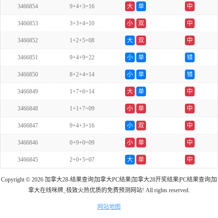
3466854
9+4+3=16
大
单
中
3466853
3+3+4=10
小
双
中
3466852
1+2+5=08
大
双
中
3466851
9+4+9=22
小
单
错
3466850
8+2+4=14
小
单
错
3466849
1+7+6=14
大
单
中
3466848
1+1+7=09
小
单
中
3466847
9+4+3=16
小
双
中
3466846
0+9+0=09
小
单
中
3466845
2+0+5=07
大
单
中
Copyright © 2026 加拿大28-结果查询|加拿大PC结果|加拿大28开奖结果|PC结果查询|加
拿大在线咪牌_极致火热优质的免费预测网站! All rights reserved.
网站地图