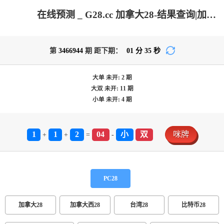
在线预测 _ G28.cc 加拿大28-结果查询|加拿大PC结果|加拿大28开奖结果|PC结果查询|加拿大在线咪牌_极致火热优质的免费预测网站!
第
3466944
期 距下期：
01
分
35
秒
大单
未开:
2
期
大双
未开:
11
期
小单
未开:
4
期
1
1
2
04
小
双
咪牌
+
+
=
-
PC28
加拿大28
加拿大西28
台湾28
比特币28