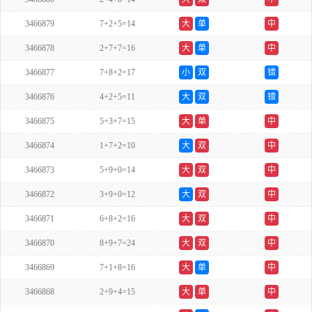
3466879
7+2+5=14
大
单
中
3466878
2+7+7=16
大
单
中
3466877
7+8+2=17
小
双
错
3466876
4+2+5=11
大
双
错
3466875
5+3+7=15
大
单
中
3466874
1+7+2=10
大
双
中
3466873
5+9+0=14
大
双
中
3466872
3+9+0=12
大
双
中
3466871
6+8+2=16
大
双
中
3466870
8+9+7=24
大
双
中
3466869
7+1+8=16
大
单
中
3466868
2+9+4=15
大
单
中