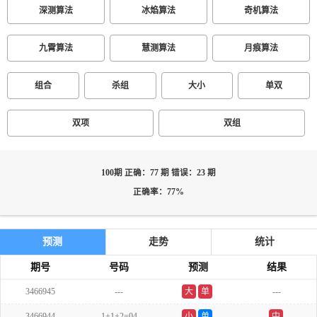
深测算法
冰焰算法
奇机算法
九霄算法
慧测算法
月痕算法
组合
杀组
大小
单双
双项
双组
100期 正确：77 期 错误：23 期
正确率：77%
预测
走势
统计
期号
号码
预测
结果
3466945
---
大
单
---
3466944
1+1+2=04
小
单
中