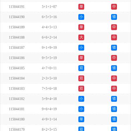
115044191
5+1+1=07
单
中
115044190
6+5+5=16
小
错
115044189
4+4+5=13
单
中
115044188
6+6+2=14
大
中
115044187
9+1+9=19
小
错
115044186
9+5+5=19
单
中
115044185
4+7+0=11
双
错
115044184
2+3+5=10
双
中
115044183
7+5+6=18
双
中
115044182
5+9+4=18
小
错
115044181
9+6+4=19
小
错
115044180
4+9+1=14
单
错
115044179
8+2+5=15
双
错