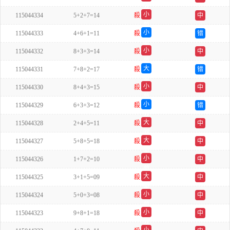
双
小
115044334
5+2+7=14
殺
中
单
小
115044333
4+6+1=11
殺
错
单
小
115044332
8+3+3=14
殺
中
单
大
115044331
7+8+2=17
殺
错
单
小
115044330
8+4+3=15
殺
中
单
小
115044329
6+3+3=12
殺
错
双
大
115044328
2+4+5=11
殺
中
双
大
115044327
5+8+5=18
殺
中
单
小
115044326
1+7+2=10
殺
中
单
大
115044325
3+1+5=09
殺
中
单
小
115044324
5+0+3=08
殺
中
单
小
115044323
9+8+1=18
殺
中
双