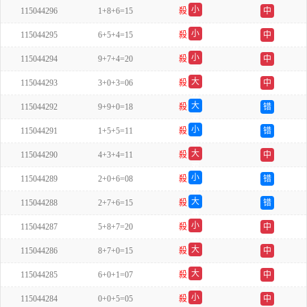
小
115044296
1+8+6=15
殺
中
双
小
115044295
6+5+4=15
殺
中
双
小
115044294
9+7+4=20
殺
中
双
大
115044293
3+0+3=06
殺
中
双
大
115044292
9+9+0=18
殺
错
双
小
115044291
1+5+5=11
殺
错
单
大
115044290
4+3+4=11
殺
中
双
小
115044289
2+0+6=08
殺
错
双
大
115044288
2+7+6=15
殺
错
单
小
115044287
5+8+7=20
殺
中
单
大
115044286
8+7+0=15
殺
中
双
大
115044285
6+0+1=07
殺
中
单
小
115044284
0+0+5=05
殺
中