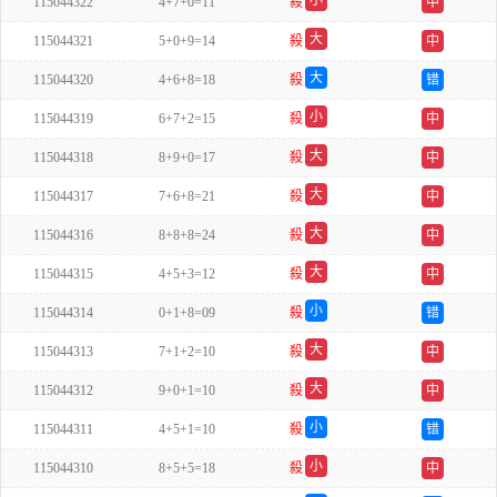
小
115044322
4+7+0=11
殺
中
双
大
115044321
5+0+9=14
殺
中
单
大
115044320
4+6+8=18
殺
错
双
小
115044319
6+7+2=15
殺
中
单
大
115044318
8+9+0=17
殺
中
双
大
115044317
7+6+8=21
殺
中
双
大
115044316
8+8+8=24
殺
中
单
大
115044315
4+5+3=12
殺
中
双
小
115044314
0+1+8=09
殺
错
单
大
115044313
7+1+2=10
殺
中
双
大
115044312
9+0+1=10
殺
中
单
小
115044311
4+5+1=10
殺
错
双
小
115044310
8+5+5=18
殺
中
单