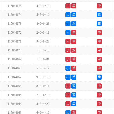
115044175
4+8+1=13
小
单
中
115044174
5+7+0=12
大
单
错
115044173
8+9+6=23
小
双
错
115044172
2+6+3=11
大
单
中
115044171
9+6+8=23
大
单
中
115044170
1+6+3=10
小
双
中
115044169
1+0+0=01
小
单
中
115044168
5+9+3=17
小
单
中
115044167
9+8+1=18
小
单
错
115044166
8+3+0=11
小
双
中
115044165
7+0+6=13
小
双
中
115044164
8+8+4=20
大
单
中
115044163
6+2+4=12
大
双
中