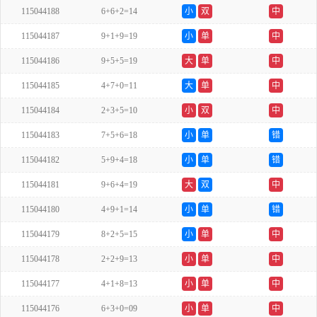
115044188
6+6+2=14
小
双
中
115044187
9+1+9=19
小
单
中
115044186
9+5+5=19
大
单
中
115044185
4+7+0=11
大
单
中
115044184
2+3+5=10
小
双
中
115044183
7+5+6=18
小
单
错
115044182
5+9+4=18
小
单
错
115044181
9+6+4=19
大
双
中
115044180
4+9+1=14
小
单
错
115044179
8+2+5=15
小
单
中
115044178
2+2+9=13
小
单
中
115044177
4+1+8=13
小
单
中
115044176
6+3+0=09
小
单
中