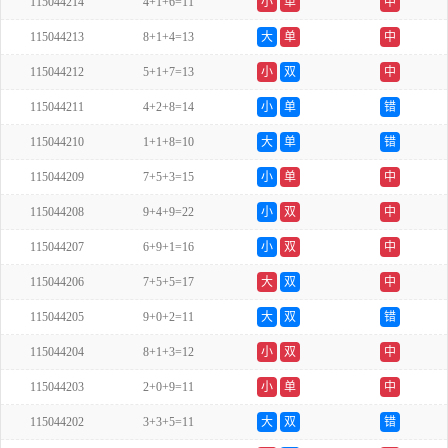
115044214
4+1+6=11
小
单
中
115044213
8+1+4=13
大
单
中
115044212
5+1+7=13
小
双
中
115044211
4+2+8=14
小
单
错
115044210
1+1+8=10
大
单
错
115044209
7+5+3=15
小
单
中
115044208
9+4+9=22
小
双
中
115044207
6+9+1=16
小
双
中
115044206
7+5+5=17
大
双
中
115044205
9+0+2=11
大
双
错
115044204
8+1+3=12
小
双
中
115044203
2+0+9=11
小
单
中
115044202
3+3+5=11
大
双
错