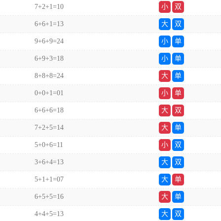
7+2+1=10
小
双
6+6+1=13
大
双
9+6+9=24
小
单
6+9+3=18
小
单
8+8+8=24
大
单
0+0+1=01
小
单
6+6+6=18
大
双
7+2+5=14
大
单
5+0+6=11
小
双
3+6+4=13
大
双
5+1+1=07
大
单
6+5+5=16
大
单
4+4+5=13
大
双