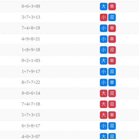
0+6+3=09
大
单
3+7+3=13
小
双
7+4+8=19
小
单
4+9+8=21
小
单
1+8+9=18
小
双
0+2+1=03
大
单
1+7+9=17
小
双
8+7+7=22
小
单
8+0+6=14
大
双
7+4+7=18
大
双
5+7+3=15
大
单
6+3+8=17
小
双
4+0+3=07
大
双