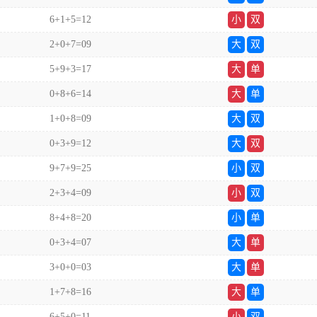
6+1+5=12
小
双
2+0+7=09
大
双
5+9+3=17
大
单
0+8+6=14
大
单
1+0+8=09
大
双
0+3+9=12
大
双
9+7+9=25
小
双
2+3+4=09
小
双
8+4+8=20
小
单
0+3+4=07
大
单
3+0+0=03
大
单
1+7+8=16
大
单
6+5+0=11
小
双