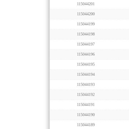
115044201
115044200
115044199
115044198
115044197
115044196
115044195
115044194
115044193
115044192
115044191
115044190
115044189