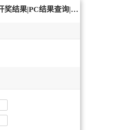
在线预测 _ G28.cc 加拿大28-结果查询|加拿大PC结果|加拿大28开奖结果|PC结果查询|加拿大在线咪牌_极致火热优质的免费预测网站!