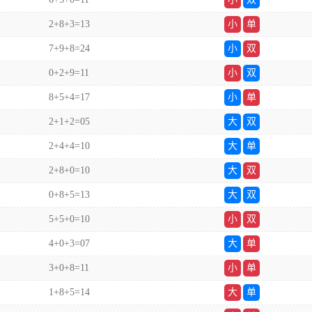
2+8+3=13
小
单
7+9+8=24
小
双
0+2+9=11
小
双
8+5+4=17
小
单
2+1+2=05
大
双
2+4+4=10
大
单
2+8+0=10
大
双
0+8+5=13
大
双
5+5+0=10
小
双
4+0+3=07
大
单
3+0+8=11
小
单
1+8+5=14
大
单