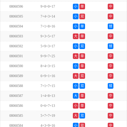
08060596
9+8+0=17
小
单
中
08060595
7+4+3=14
小
双
中
08060594
7+1+8=16
小
单
错
08060593
9+3+5=17
大
单
中
08060592
5+9+3=17
小
双
错
08060591
9+9+7=25
大
单
中
08060590
8+4+3=15
小
单
中
08060589
6+9+1=16
大
双
中
08060588
7+1+7=15
小
双
错
08060587
1+4+8=13
大
单
中
08060586
0+6+7=13
小
单
中
08060585
5+7+7=19
大
双
中
08060584
4+3+9=16
小
双
中