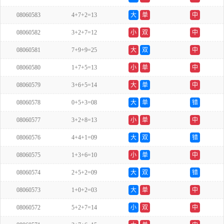
08060583
4+7+2=13
大
单
中
08060582
3+2+7=12
小
双
中
08060581
7+9+9=25
大
双
中
08060580
1+7+5=13
小
单
中
08060579
3+6+5=14
大
单
中
08060578
0+5+3=08
大
单
错
08060577
3+2+8=13
小
单
中
08060576
4+4+1=09
大
双
错
08060575
1+3+6=10
小
单
中
08060574
2+5+2=09
大
双
错
08060573
1+0+2=03
大
单
中
08060572
5+2+7=14
小
双
中