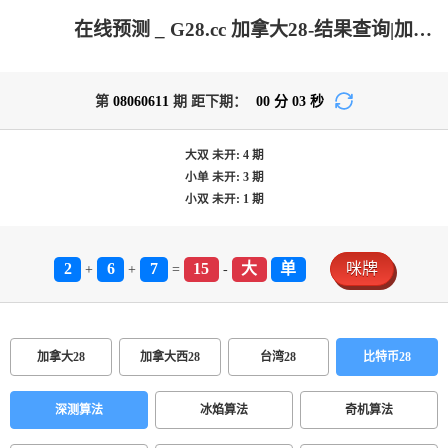
在线预测 _ G28.cc 加拿大28-结果查询|加拿大PC结果|加拿大28开奖结果|PC结果查询|加拿大在线咪牌_极致火热优质的免费预测网站!
第
08060611
期 距下期：
00
分
03
秒
大双
未开:
4
期
小单
未开:
3
期
小双
未开:
1
期
2
6
7
15
大
单
咪牌
+
+
=
-
加拿大28
加拿大西28
台湾28
比特币28
深测算法
冰焰算法
奇机算法