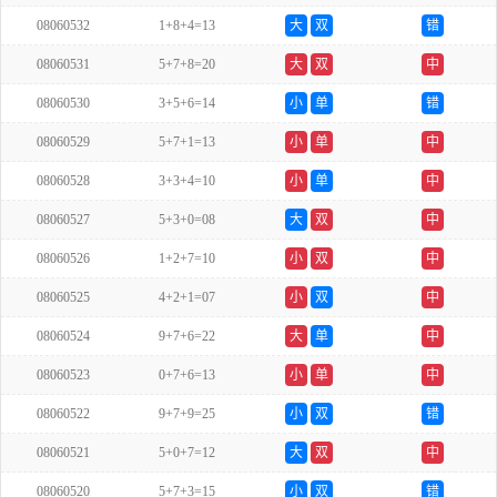
08060532
1+8+4=13
大
双
错
08060531
5+7+8=20
大
双
中
08060530
3+5+6=14
小
单
错
08060529
5+7+1=13
小
单
中
08060528
3+3+4=10
小
单
中
08060527
5+3+0=08
大
双
中
08060526
1+2+7=10
小
双
中
08060525
4+2+1=07
小
双
中
08060524
9+7+6=22
大
单
中
08060523
0+7+6=13
小
单
中
08060522
9+7+9=25
小
双
错
08060521
5+0+7=12
大
双
中
08060520
5+7+3=15
小
双
错