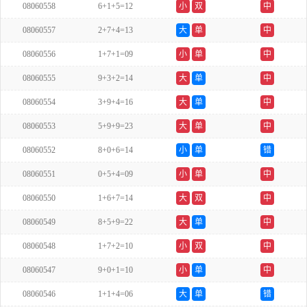
08060558
6+1+5=12
小
双
中
08060557
2+7+4=13
大
单
中
08060556
1+7+1=09
小
单
中
08060555
9+3+2=14
大
单
中
08060554
3+9+4=16
大
单
中
08060553
5+9+9=23
大
单
中
08060552
8+0+6=14
小
单
错
08060551
0+5+4=09
小
单
中
08060550
1+6+7=14
大
双
中
08060549
8+5+9=22
大
单
中
08060548
1+7+2=10
小
双
中
08060547
9+0+1=10
小
单
中
08060546
1+1+4=06
大
单
错